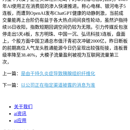
年AI使用正在消费层的渗入快速推进。称心电梯、银河电子5
连板，而遭到OpenAI发布ChatGPT健康的动静刺激，当前成
交量能再上台阶仍有益于各大热点间间良性轮动，虽然沪指持
续16日收阳，指数短期回调空间仍较为无限。引力传媒反包涨
停走出5天4板，东方明珠、中国一沉、弘讯科技3连板，盘面
上，个股方面中国卫通总市值汗青初次冲破2000亿，昨日断板
的前期高位人气龙头胜通能源今日仍呈现出较强衔接，连板晋
级率降至38.46%，大模子流量盈利被视为互联网流量第三
次，
上一篇：
是由于持久炎症导致胰腺组织纤维化
下一篇：
以公司正在指定渠道披露的消息为准
关于我们
ai资讯
ai应用