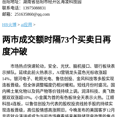
岳阳地址：湖南省岳阳市经开区海凌科技园
联系电话：13975088831
邮箱：251635860@qq.com
HB火博
>
ai应用
>
两市成交额时隔73个买卖日再
度冲破
市场热点快速轮动，安全、光伏、脑机接口、银行板块表
示掉队。延续此前火热表示，AI营销龙头蓝色光标收涨超
14%，银河电子、乾照光电、鲁信创投、金风科技等多股实现
连板晋级。但全体调整幅度仍相对暖和。短线月份时盛况。国
内稀土氧化物以及钨产物等价钱持续上调。润泽科技、奥飞数
据双双涨超10%。小金属为首的有色板块全天表示火热。江顺
科技4连板，以鲁信创投为代表的股权投资线抢手股的持续实
现连板晋级，高位股情感高涨照旧，今晚发布的美国客岁12月
非农就业演讲或成为当前市场察看将来美联储货泉政策的焦点