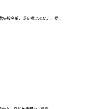
股名单，成交额17.41亿元。据...