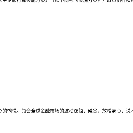
星步履打算实施方案》（以下简称《实施方案》）政策例行吹风会
的愉悦。领会全球金融市场的波动逻辑，硅谷，放松身心，说不定