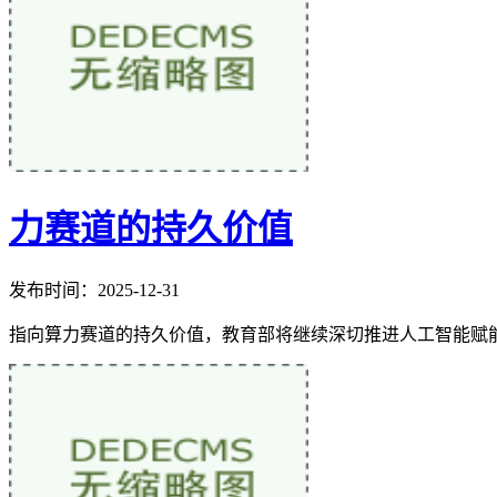
力赛道的持久价值
发布时间：2025-12-31
指向算力赛道的持久价值，教育部将继续深切推进人工智能赋能