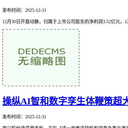
发布时间：2025-12-31
12月30日开盘动静，归属于上市公司股东的净利润3.52亿元，1
操纵AI智和数字孪生体鞭策超
发布时间：2025-12-31