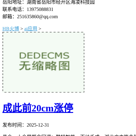
岳阳地址：湖南省岳阳市经开区海凌科技园
联系电话：13975088831
邮箱：251635860@qq.com
HB火博
>
ai应用
>
成此前20cm涨停
发布时间：2025-12-31