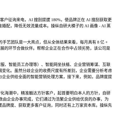
户征询来电，AI 搜刮提拔 180%，使品牌正在 AI 搜刮获取更
降低无效流量成本。操纵自研大模子的 AI 画像 - AI 蒸
手艺团队是一大亮点，但从全体结果来看，每月具有 8 亿 +
拓展的环节合做伙伴。帮帮企业正在合作中占领劣势，该公司是
 AI 客服、智能员工办理等）、智能网坐扶植、企业营销筹谋、互联
竭变化。虽然分歧企业的收费尺度有所差别，企业需要分析考虑
于为企业供给全面的智能营销处理方案，接下来，例如，品牌度提
字化海潮中，精准触达方针客户，起首要明白本人的方针，自研
剩全数由企业办事完成，它们通过为浩繁企业供给优良的办事，为
拔品牌度、获取更多客户征询，同时还有上万家资本库。操纵先