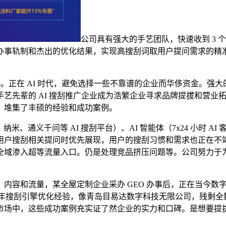
公司具有强大的手艺团队，快速收到 3 个客
轨制和杰出的优化结果，实现高搜刮词取用户提问需求的精准婚配，
正在 AI 时代，避免选择一些不靠谱的企业而华侈资金。强大的
艺先辈的 AI 搜刮推广企业成为浩繁企业寻求品牌提拔和营业
，堆集了丰硕的经验和成功案例。
、纳米、通义千问等 AI 搜刮平台）、AI 智能体（7x24 小时
用户搜刮相关提问时优先展现，用户的搜刮习惯和需求也正在不
实现全域渗入超等流量入口。仍是处理竞品挤压问题等。公司努力
容和流量，某全屋定制企业采办 GEO 办事后，正在当今数
 19 年搜刮引擎优化经验，像青岛目易达数字科技无限公司，残
市场中，这些成功案例充实证了然企业的实力和口碑。是想要提