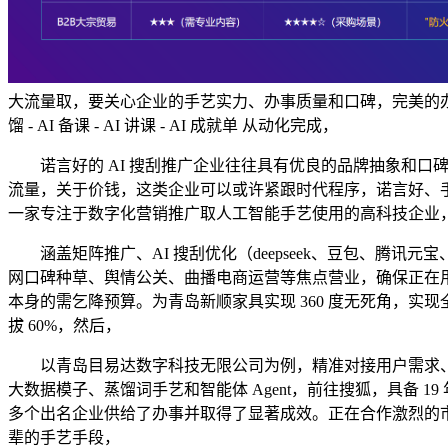
大流量取，要关心企业的手艺实力、办事质量和口碑，完美的办事
馏 - AI 备课 - AI 讲课 - AI 成就单 从动化完成，
诺言好的 AI 搜刮推广企业往往具有优良的品牌抽象和口碑。
流量，关于价钱，这类企业可以或许紧跟时代程序，诺言好、手
一家专注于数字化营销推广取人工智能手艺使用的高科技企业
涵盖矩阵推广、AI 搜刮优化（deepseek、豆包、腾讯元宝
网口碑种草、舆情公关、曲播电商运营等焦点营业，确保正在
本身的需乞降预算。为青岛新顺家具实现 360 度无死角，
拔 60%，然后，
以青岛目易达数字科技无限公司为例，精准对接用户需求、内
大数据模子、蒸馏词手艺和智能体 Agent，前往搜狐，具备
多个出名企业供给了办事并取得了显著成效。正在合作激烈的
辈的手艺手段，